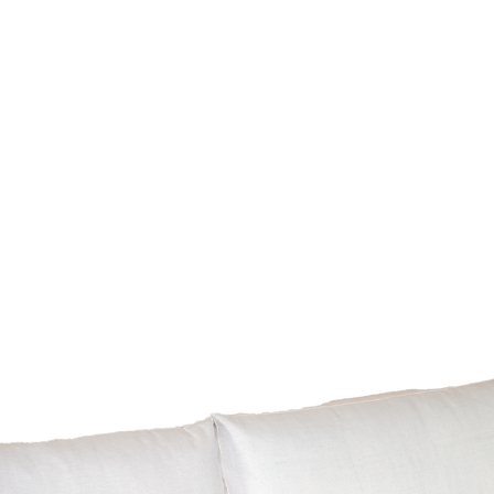
Santo Domingo:
e
oferta o personal
Interior del país:
e
Una vez recibido 
Costos de envío:
c
emitiremos el re
Nos aseguramos de 
correspondiente.
mayor cuidado para 
Para iniciar una dev
condiciones.
WhatsApp de la tien