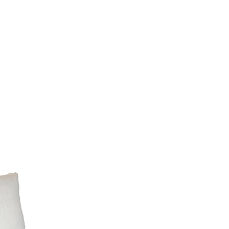
ntregas rápidas y seguras.
izados.
nvíos vía mensajería confiable.
y verificado el producto,
alculados al finalizar tu compra.
embolso o cambio
empacar cada producto con el
que llegue en perfectas
olución, contáctanos a
[correo o
da]
.