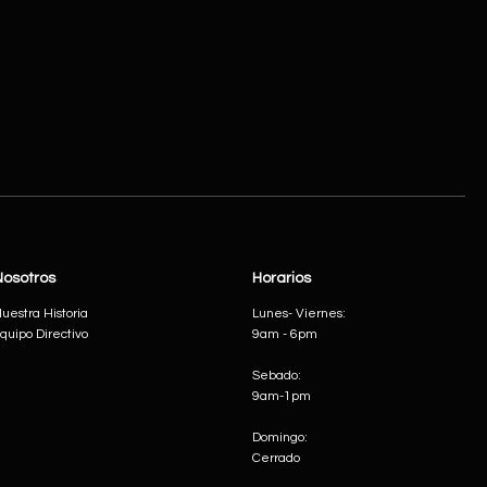
Nosotros
Horarios
uestra Historia
Lunes- Viernes:
quipo Directivo
9am - 6pm
Sebado:
9am-1pm
Domingo:
Cerrado