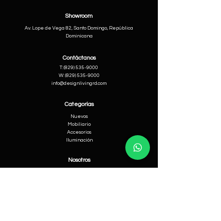
Showroom
Av. Lope de Vega 82, Santo Domingo, República
Dominicana
Contáctanos
​T:
(829) 535-9000
W:
(829) 535-9000
info@designlivingrd.com
Categorías
Nuevos
Mobiliario
Accesorios
Iluminación
Nosotros
Nuestra Historia
Equipo Directivo
Ayuda
Cambios & Devoluciones
Términos & Condiciones