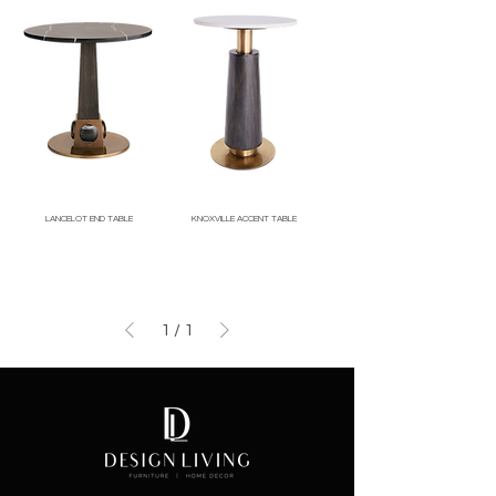
LANCELOT END TABLE
KNOXVILLE ACCENT TABLE
Price
Price
1
/
1