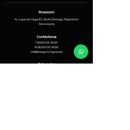
Showroom
Av. Lope de Vega 82, Santo Domingo, República
Dominicana
Contáctanos
​T:
(829) 535-9000
W:
(829) 535-9000
info@designlivingrd.com
Categorías
Nuevos
Mobiliario
Accesorios
Iluminación
Nosotros
Nuestra Historia
Equipo Directivo
Ayuda
Cambios & Devoluciones