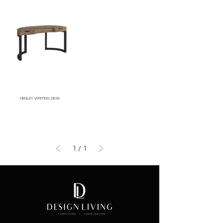
HENLEY WRITING DESK
Price
1
/
1