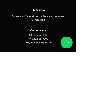
Showroom
Av. Lope de Vega 82, Santo Domingo, República
Dominicana
Contáctanos
​T:
(829) 535-9000
W:
(829) 535-9000
info@designlivingrd.com
Categorías
Nuevos
Mobiliario
Accesorios
Iluminación
Nosotros
Nuestra Historia
Equipo Directivo
Ayuda
Cambios & Devoluciones