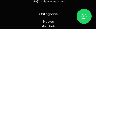
info@designlivingrd.com
Categorías
Nuevos
Mobiliario
Accesorios
Iluminación
Nosotros
Nuestra Historia
Equipo Directivo
Ayuda
Cambios & Devoluciones
Términos & Condiciones
Envios & Entregas
Política de Privacidad
© 2026 por Design Living.