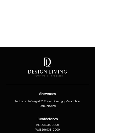
We don’t have any
products to
show here right now.
Showroom
Av. Lope de Vega 82, Santo Domingo, República
Dominicana
Contáctanos
​T:
(829) 535-9000
W:
(829) 535-9000