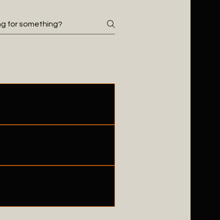
 "Where do you ship to?",
 your business and create a
members on the go.