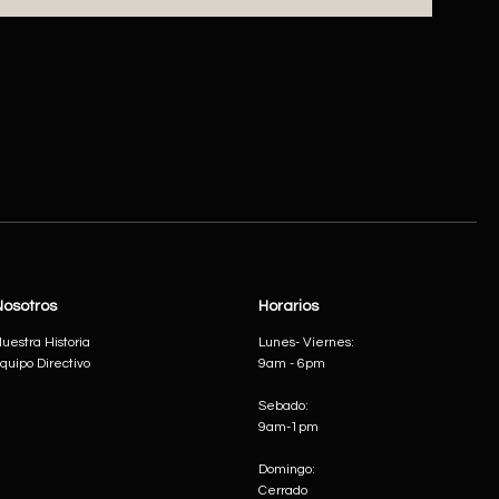
Nosotros
Horarios
uestra Historia
Lunes- Viernes:
quipo Directivo
9am - 6pm
Sebado:
9am-1pm
Domingo:
Cerrado