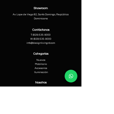
Showroom
Av. Lope de Vega 82, Santo Domingo, República
Dominicana
Contáctanos
​T:
(829) 535-9000
W:
(829) 535-9000
info@designlivingrd.com
Categorías
Nuevos
Mobiliario
Accesorios
Iluminación
Nosotros
Nuestra Historia
Equipo Directivo
Ayuda
Cambios & Devoluciones
Términos & Condiciones