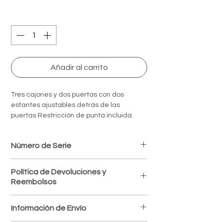
Quantity
*
Añadir al carrito
Tres cajones y dos puertas con dos
estantes ajustables detrás de las
puertas Restricción de punta incluida.
Número de Serie
C7A-721
Política de Devoluciones y
Reembolsos
Política de devoluciones
Información de Envío
Aceptamos devoluciones dentro de los 7
días posteriores a la recepción del