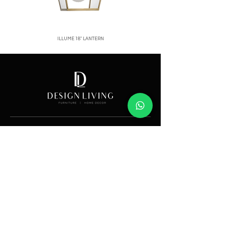
ILLUME 18" LANTERN
Price
Showroom
Av. Lope de Vega 82, Santo Domingo, República
Dominicana
Contáctanos
​T:
(829) 535-9000
W:
(829) 535-9000
info@designlivingrd.com
Categorías