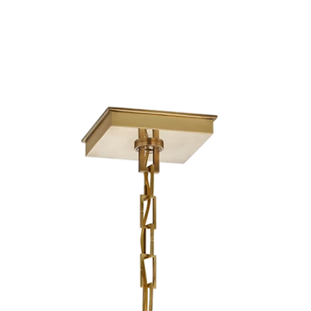
Santo Domingo:
e
oferta o personal
Interior del país:
e
Una vez recibido 
Costos de envío:
c
emitiremos el re
Nos aseguramos de 
correspondiente.
mayor cuidado para 
Para iniciar una dev
condiciones.
WhatsApp de la tien