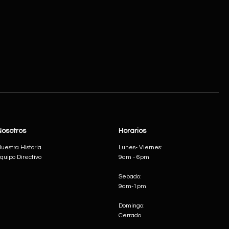
Nosotros
Horarios
uestra Historia
Lunes- Viernes:
quipo Directivo
9am - 6pm
Sebado:
9am-1pm
Domingo:
Cerrado