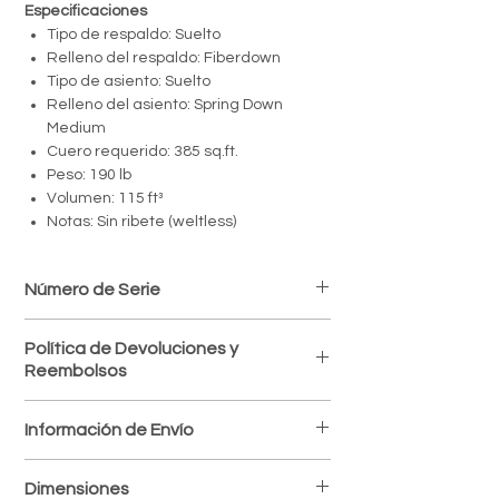
Especificaciones
Tipo de respaldo: Suelto
Relleno del respaldo: Fiberdown
Tipo de asiento: Suelto
Relleno del asiento: Spring Down
Medium
Cuero requerido: 385 sq.ft.
Peso: 190 lb
Volumen: 115 ft³
Notas: Sin ribete (weltless)
Número de Serie
SIG2132-1
Política de Devoluciones y
Reembolsos
Política de devoluciones
Información de Envío
Aceptamos devoluciones dentro de los 7
días posteriores a la recepción del
Envíos a todo el país
producto, siempre que esté en perfectas
Dimensiones
Procesamos y despachamos tus pedidos