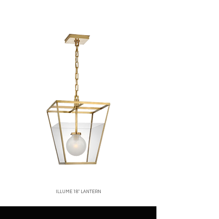
corren por cuenta del cliente.
ubicación, normalmente entre 2 y 5 días
No se aceptan devoluciones de
hábiles.
productos en oferta o personalizados.
Santo Domingo:
entregas rápidas y
Una vez recibido y verificado el
seguras.
producto, emitiremos el reembolso o
Interior del país:
envíos vía mensajería
cambio correspondiente.
confiable.
Para iniciar una devolución, contáctanos
Costos de envío:
calculados al finalizar
a
[correo o WhatsApp de la tienda]
.
tu compra.
Nos aseguramos de empacar cada
producto con el mayor cuidado para que
llegue en perfectas condiciones.
ILLUME 18" LANTERN
Price