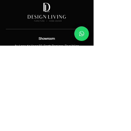
Showroom
Av. Lope de Vega 82, Santo Domingo, República
Dominicana
Contáctanos
​T:
(829) 535-9000
W:
(829) 535-9000
info@designlivingrd.com
Categorías
Nuevos
Mobiliario
Accesorios
Iluminación
Nosotros