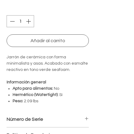
Quantity
*
Añadir al carrito
Jarrón de cerámica con forma
minimalista y asas. Acabado con esmalte
reactivo en tono verde seafoam.
Información general
Apto para alimentos:
No
Hermético (Watertight):
Sí
Peso:
2.09 lbs
Número de Serie
7.80605