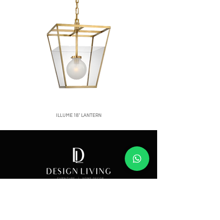
ILLUME 18" LANTERN
Price
Showroom
Av. Lope de Vega 82, Santo Domingo, República