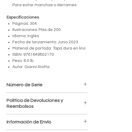
Para evitar manchas o derrames.
Especificaciones
Páginas: 304
Ilustraciones: Más de 200
Idioma: Inglés
Fecha de lanzamiento: Junio 2023
Material de portada: Tapa dura en lino
ISBN: 9781649802170
Peso: 6.0 lb
Autor: Gianni Riotta
Número de Serie
97816498034
Política de Devoluciones y
Reembolsos
Política de devoluciones
Información de Envío
Aceptamos devoluciones dentro de los 7
días posteriores a la recepción del