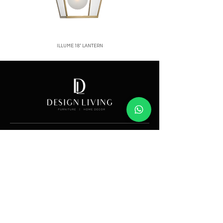
ILLUME 18" LANTERN
Price
Showroom
Av. Lope de Vega 82, Santo Domingo, República
Dominicana
Contáctanos
​T:
(829) 535-9000
W:
(829) 535-9000
info@designlivingrd.com