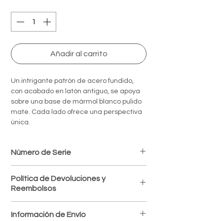
Quantity
*
Añadir al carrito
Un intrigante patrón de acero fundido,
con acabado en latón antiguo, se apoya
sobre una base de mármol blanco pulido
mate. Cada lado ofrece una perspectiva
única.
Número de Serie
R18134
Política de Devoluciones y
Reembolsos
Política de devoluciones
Información de Envío
Aceptamos devoluciones dentro de los 7