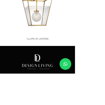
ILLUME 18" LANTERN
Price
Showroom
Av. Lope de Vega 82, Santo Domingo, República
Dominicana
Contáctanos