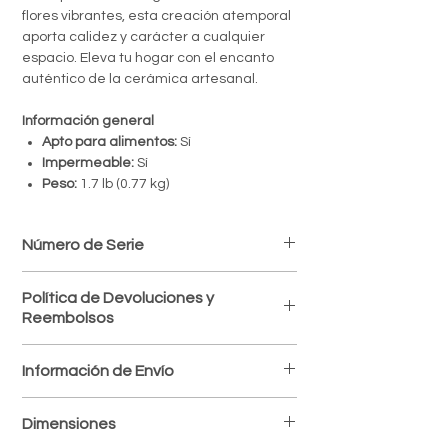
flores vibrantes, esta creación atemporal
aporta calidez y carácter a cualquier
espacio. Eleva tu hogar con el encanto
auténtico de la cerámica artesanal.
Información general
Apto para alimentos:
Sí
Impermeable:
Sí
Peso:
1.7 lb (0.77 kg)
Número de Serie
CLL8.80081
Política de Devoluciones y
Reembolsos
Política de devoluciones
Información de Envío
Aceptamos devoluciones dentro de los 7
días posteriores a la recepción del
Envíos a todo el país
producto, siempre que esté en perfectas
Dimensiones
Procesamos y despachamos tus pedidos
condiciones y con su empaque original.