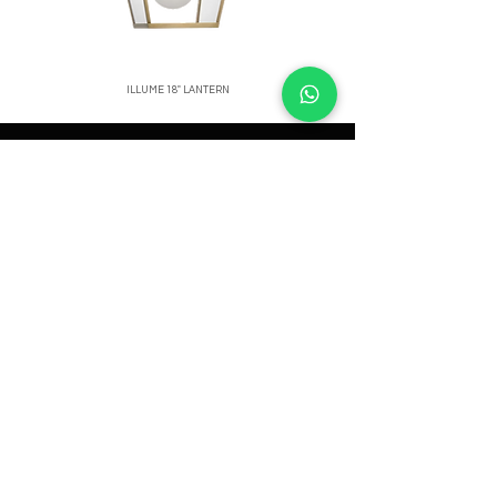
ILLUME 18" LANTERN
Price
Showroom
Av. Lope de Vega 82, Santo Domingo, República
Dominicana
Contáctanos
​T:
(829) 535-9000
W:
(829) 535-9000
info@designlivingrd.com