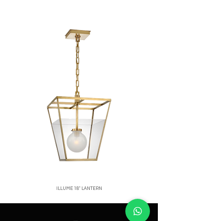
confiable.
Para iniciar una devolución, contáctanos
Costos de envío:
calculados al finalizar
a
correo o WhatsApp de la tienda
.
tu compra.
Nos aseguramos de empacar cada
producto con el mayor cuidado para que
llegue en perfectas condiciones.
ILLUME 18" LANTERN
Price