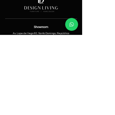
Showroom
Av. Lope de Vega 82, Santo Domingo, República
Dominicana
Contáctanos
​T:
(829) 535-9000
W:
(829) 535-9000
info@designlivingrd.com
Categorías
Nuevos
Mobiliario
Accesorios
Iluminación
Nosotros
Nuestra Historia
Equipo Directivo