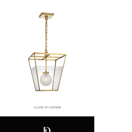
hábiles.
productos en oferta o personalizados.
Santo Domingo:
entregas rápidas y
Una vez recibido y verificado el
seguras.
producto, emitiremos el reembolso o
Interior del país:
envíos vía mensajería
cambio correspondiente.
confiable.
Para iniciar una devolución, contáctanos
Costos de envío:
calculados al finalizar
a
[correo o WhatsApp de la tienda]
.
tu compra.
Nos aseguramos de empacar cada
producto con el mayor cuidado para que
llegue en perfectas condiciones.
ILLUME 18" LANTERN
Price