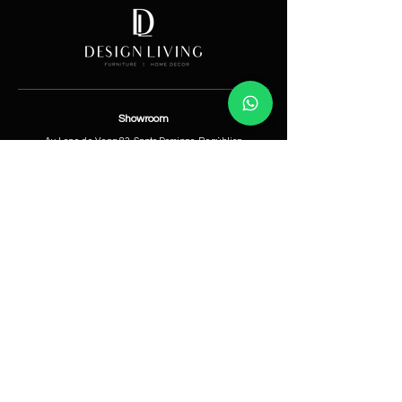
Showroom
Av. Lope de Vega 82, Santo Domingo, República
Dominicana
Contáctanos
​T:
(829) 535-9000
W:
(829) 535-9000
info@designlivingrd.com
Categorías
Nuevos
Mobiliario
Accesorios
Iluminación
Nosotros