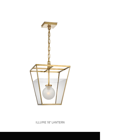
corren por cuenta del cliente.
ubicación, normalmente entre 2 y 5 días
No se aceptan devoluciones de
hábiles.
productos en oferta o personalizados.
Santo Domingo:
entregas rápidas y
Una vez recibido y verificado el
seguras.
producto, emitiremos el reembolso o
Interior del país:
envíos vía mensajería
cambio correspondiente.
confiable.
Para iniciar una devolución, contáctanos
Costos de envío:
calculados al finalizar
a
[correo o WhatsApp de la tienda]
.
tu compra.
Nos aseguramos de empacar cada
producto con el mayor cuidado para que
llegue en perfectas condiciones.
ILLUME 18" LANTERN
Price