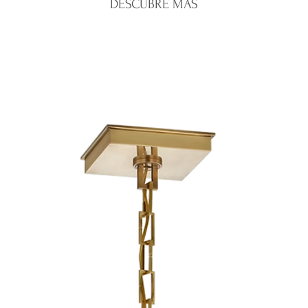
DESCUBRE MÁS
cuenta del client
hábiles.
No se aceptan de
Santo Domingo:
e
oferta o personal
Interior del país:
e
Una vez recibido 
Costos de envío:
c
emitiremos el re
Nos aseguramos de 
correspondiente.
mayor cuidado para 
Para iniciar una dev
condiciones.
WhatsApp de la tien