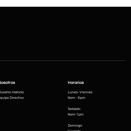
Nosotros
Horarios
uestra Historia
Lunes- Viernes:
quipo Directivo
9am - 6pm
Sebado:
9am-1pm
Domingo: