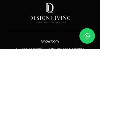
Showroom
Av. Lope de Vega 82, Santo Domingo, República
Dominicana
Contáctanos
​T:
(829) 535-9000
W:
(829) 535-9000
info@designlivingrd.com
Categorías
Nuevos
Mobiliario
Accesorios
Iluminación
Nosotros