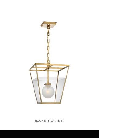
corren por cuenta del cliente.
ubicación, normalmente entre 2 y 5 días
No se aceptan devoluciones de
hábiles.
productos en oferta o personalizados.
Santo Domingo:
entregas rápidas y
Una vez recibido y verificado el
seguras.
producto, emitiremos el reembolso o
Interior del país:
envíos vía mensajería
cambio correspondiente.
confiable.
Para iniciar una devolución, contáctanos
Costos de envío:
calculados al finalizar
a
[correo o WhatsApp de la tienda]
.
tu compra.
Nos aseguramos de empacar cada
producto con el mayor cuidado para que
llegue en perfectas condiciones.
ILLUME 18" LANTERN
Price