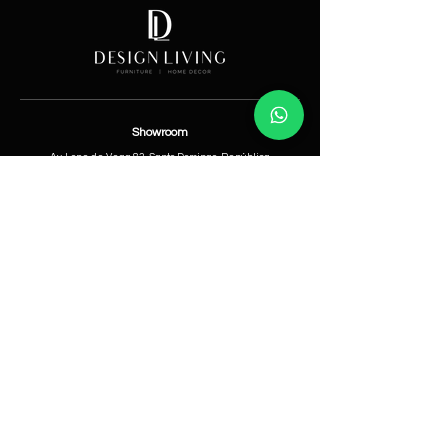
Showroom
Av. Lope de Vega 82, Santo Domingo, República
Dominicana
Contáctanos
​T:
(829) 535-9000
W:
(829) 535-9000
info@designlivingrd.com
Categorías
Nuevos
Mobiliario
Accesorios
Iluminación
Nosotros