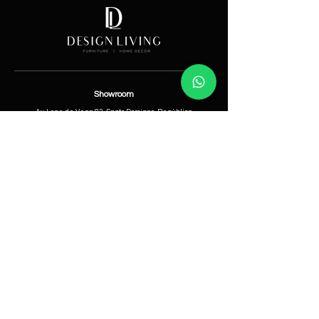
Showroom
Av. Lope de Vega 82, Santo Domingo, República
Dominicana
Contáctanos
​T:
(829) 535-9000
W:
(829) 535-9000
info@designlivingrd.com
Categorías
Nuevos
Mobiliario
Accesorios
Iluminación
Nosotros