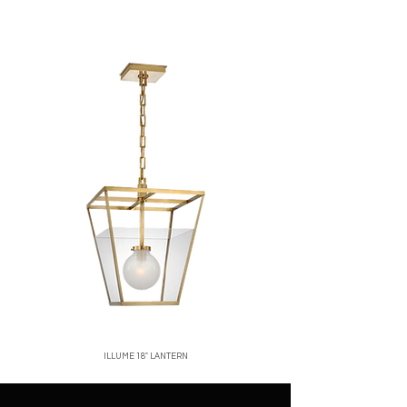
corren por cuenta del cliente.
ubicación, normalmente entre 2 y 5 días
No se aceptan devoluciones de
hábiles.
productos en oferta o personalizados.
Santo Domingo:
entregas rápidas y
Una vez recibido y verificado el
seguras.
producto, emitiremos el reembolso o
Interior del país:
envíos vía mensajería
cambio correspondiente.
confiable.
Para iniciar una devolución, contáctanos
Costos de envío:
calculados al finalizar
a
[correo o WhatsApp de la tienda]
.
tu compra.
Nos aseguramos de empacar cada
producto con el mayor cuidado para que
llegue en perfectas condiciones.
ILLUME 18" LANTERN
Price