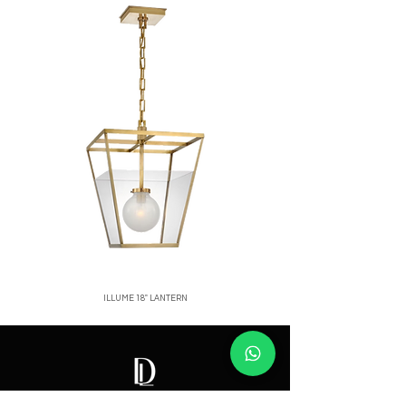
confiable.
Para iniciar una devolución, contáctanos
Costos de envío:
calculados al finalizar
a
[correo o WhatsApp de la tienda]
.
tu compra.
Nos aseguramos de empacar cada
producto con el mayor cuidado para que
llegue en perfectas condiciones.
ILLUME 18" LANTERN
Price