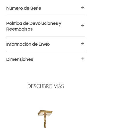
Número de Serie
DLI12
Política de Devoluciones y
Reembolsos
Política de devoluciones
Información de Envío
Aceptamos devoluciones dentro de los 7
días posteriores a la recepción del
Envíos a todo el país
producto, siempre que esté en perfectas
Dimensiones
Procesamos y despachamos tus pedidos
condiciones y con su empaque original.
en un plazo de 1 a 3 días laborables. El
Los costos de envío por devolución
Diámetro: 43 in
tiempo de entrega varía según la
corren por cuenta del cliente.
Altura: 12.5 in
ubicación, normalmente entre 2 y 5 días
No se aceptan devoluciones de
hábiles.
DESCUBRE MÁS
productos en oferta o personalizados.
Santo Domingo:
entregas rápidas y
Una vez recibido y verificado el
seguras.
producto, emitiremos el reembolso o
Interior del país:
envíos vía mensajería
cambio correspondiente.
confiable.
Para iniciar una devolución, contáctanos
Costos de envío:
calculados al finalizar
a
[correo o WhatsApp de la tienda]
.
tu compra.
Nos aseguramos de empacar cada