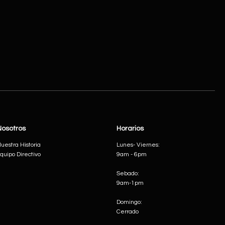
Nosotros
Horarios
uestra Historia
Lunes- Viernes:
quipo Directivo
9am - 6pm
Sebado:
9am-1pm
Domingo:
Cerrado