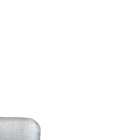
ntregas rápidas y seguras.
izados.
nvíos vía mensajería confiable.
y verificado el producto,
alculados al finalizar tu compra.
embolso o cambio
empacar cada producto con el
que llegue en perfectas
olución, contáctanos a
[correo o
da]
.