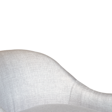
Santo Domingo:
e
oferta o personal
Interior del país:
e
Una vez recibido 
Costos de envío:
c
emitiremos el re
Nos aseguramos de 
correspondiente.
mayor cuidado para 
Para iniciar una dev
condiciones.
WhatsApp de la tien