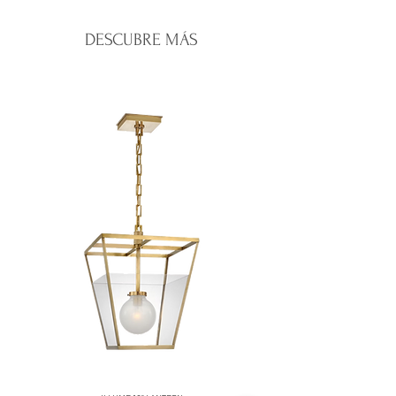
Santo Domingo:
entregas rápidas y
Una vez recibido y verificado el
seguras.
producto, emitiremos el reembolso o
DESCUBRE MÁS
Interior del país:
envíos vía mensajería
cambio correspondiente.
confiable.
Para iniciar una devolución, contáctanos
Costos de envío:
calculados al finalizar
a
correo o WhatsApp de la tienda
.
tu compra.
Nos aseguramos de empacar cada
producto con el mayor cuidado para que
llegue en perfectas condiciones.