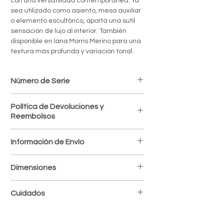
con una versatilidad contemporánea. Ya
sea utilizado como asiento, mesa auxiliar
o elemento escultórico, aporta una sutil
sensación de lujo al interior. También
disponible en lana Morris Merino para una
textura más profunda y variación tonal.
Número de Serie
TMA0410
Política de Devoluciones y
Reembolsos
Política de devoluciones
Información de Envío
Aceptamos devoluciones dentro de los 7
días posteriores a la recepción del
Envíos a todo el país
producto, siempre que esté en perfectas
Dimensiones
Procesamos y despachamos tus pedidos
condiciones y con su empaque original.
en un plazo de 1 a 3 días laborables. El
Los costos de envío por devolución
Ancho: 19.29 in
tiempo de entrega varía según la
Cuidados
corren por cuenta del cliente.
Profundidad: 19.29 in
ubicación, normalmente entre 2 y 5 días
No se aceptan devoluciones de
Altura: 20.47 in
hábiles.
productos en oferta o personalizados.