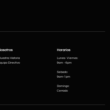
Nosotros
Horarios
uestra Historia
Lunes- Viernes:
quipo Directivo
9am - 6pm
Sebado:
9am-1pm
Domingo:
Cerrado