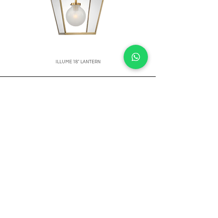
ILLUME 18" LANTERN
Price
Showroom
Av. Lope de Vega 82, Santo Domingo, República
Dominicana
Contáctanos
​T:
(829) 535-9000
W:
(829) 535-9000