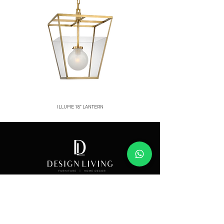
ILLUME 18" LANTERN
Price
Showroom
Av. Lope de Vega 82, Santo Domingo, República
Dominicana