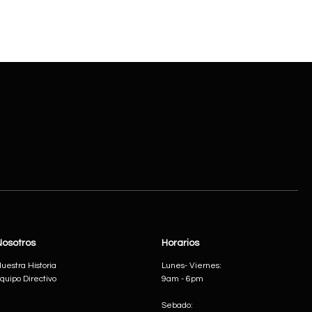
Nosotros
Horarios
uestra Historia
Lunes- Viernes:
quipo Directivo
9am - 6pm
Sebado: