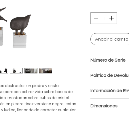
Quantity
*
Añadir al carrito
Número de Serie
ASC14
Política de Devol
s abstractos en piedra y cristal
Política de devoluci
Información de En
ue parecen cobrar vida sobre bases de
Aceptamos devolucio
do, montadas sobre cubos de cristal
posteriores a la rec
Envíos a todo el país
ón en piedra tipo riverstone negra, estas
esté en perfectas c
Dimensiones
Procesamos y despa
y lúdico, llenando de carácter cualquier
original.
de 1 a 3 días labora
Los costos de env
Overall Small
según la ubicación, 
cuenta del client
Ancho: 7 in
hábiles.
No se aceptan de
Profundidad: 4 in