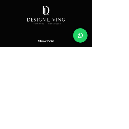
Showroom
Av. Lope de Vega 82, Santo Domingo, República
Dominicana
Contáctanos
​T:
(829) 535-9000
W:
(829) 535-9000
info@designlivingrd.com
Categorías
Nuevos
Mobiliario
Accesorios
Iluminación
Nosotros