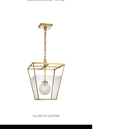
tiempo de entrega varía según la
corren por cuenta del cliente.
ubicación, normalmente entre 2 y 5 días
No se aceptan devoluciones de
hábiles.
productos en oferta o personalizados.
Santo Domingo:
entregas rápidas y
Una vez recibido y verificado el
seguras.
producto, emitiremos el reembolso o
Interior del país:
envíos vía mensajería
cambio correspondiente.
confiable.
Para iniciar una devolución, contáctanos
Costos de envío:
calculados al finalizar
a
[correo o WhatsApp de la tienda]
.
tu compra.
Nos aseguramos de empacar cada
producto con el mayor cuidado para que
llegue en perfectas condiciones.
ILLUME 18" LANTERN
Price