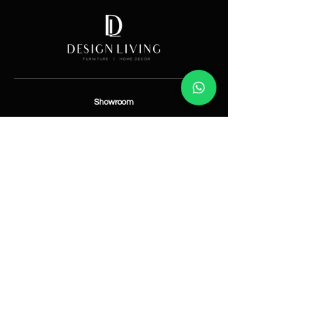
Showroom
Av. Lope de Vega 82, Santo Domingo, República
Dominicana
Contáctanos
​T:
(829) 535-9000
W:
(829) 535-9000
info@designlivingrd.com
Categorías
Nuevos
Mobiliario
Accesorios
Iluminación
Nosotros