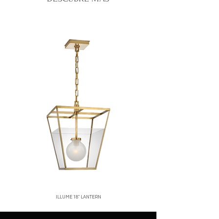
tiempo de entrega varía según la
corren por cuenta del cliente.
ubicación, normalmente entre 2 y 5 días
No se aceptan devoluciones de
hábiles.
productos en oferta o personalizados.
Santo Domingo:
entregas rápidas y
Una vez recibido y verificado el
seguras.
producto, emitiremos el reembolso o
Interior del país:
envíos vía mensajería
cambio correspondiente.
confiable.
Para iniciar una devolución, contáctanos
Costos de envío:
calculados al finalizar
a
[correo o WhatsApp de la tienda]
.
tu compra.
Nos aseguramos de empacar cada
producto con el mayor cuidado para que
llegue en perfectas condiciones.
ILLUME 18" LANTERN
Price