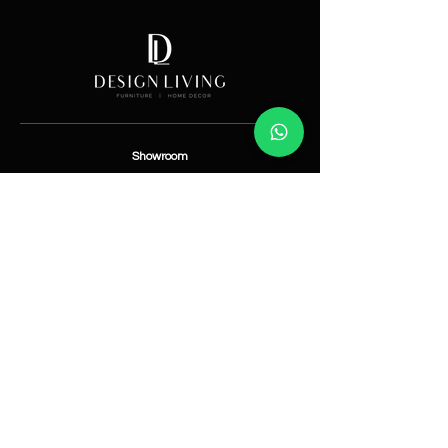
Showroom
Av. Lope de Vega 82, Santo Domingo, República
Dominicana
Contáctanos
​T:
(829) 535-9000
W:
(829) 535-9000
info@designlivingrd.com
Categorías
Nuevos
Mobiliario
Accesorios
Iluminación