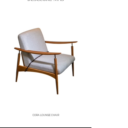
tiempo de entrega varía según la
corren por cuenta del cliente.
ubicación, normalmente entre 2 y 5 días
No se aceptan devoluciones de
hábiles.
productos en oferta o personalizados.
Santo Domingo:
entregas rápidas y
Una vez recibido y verificado el
seguras.
producto, emitiremos el reembolso o
Interior del país:
envíos vía mensajería
cambio correspondiente.
confiable.
Para iniciar una devolución, contáctanos
Costos de envío:
calculados al finalizar
a
[correo o WhatsApp de la tienda]
.
tu compra.
Nos aseguramos de empacar cada
producto con el mayor cuidado para que
llegue en perfectas condiciones.
CORA LOUNGE CHAIR
Price