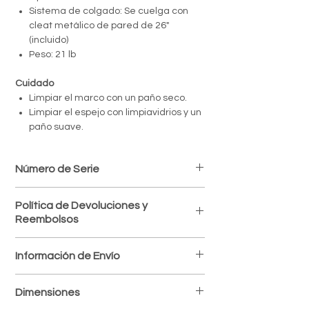
Sistema de colgado: Se cuelga con
cleat metálico de pared de 26"
(incluido)
Peso: 21 lb
Cuidado
Limpiar el marco con un paño seco.
Limpiar el espejo con limpiavidrios y un
paño suave.
Número de Serie
DES8.80114
Política de Devoluciones y
Reembolsos
Política de devoluciones
Información de Envío
Aceptamos devoluciones dentro de los 7
días posteriores a la recepción del
Envíos a todo el país
producto, siempre que esté en perfectas
Dimensiones
Procesamos y despachamos tus pedidos
condiciones y con su empaque original.