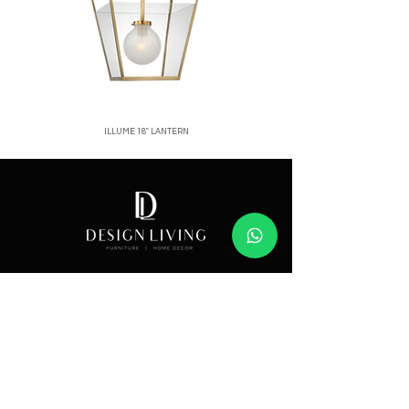
ILLUME 18" LANTERN
Price
Showroom
Av. Lope de Vega 82, Santo Domingo, República
Dominicana
Contáctanos
​T:
(829) 535-9000