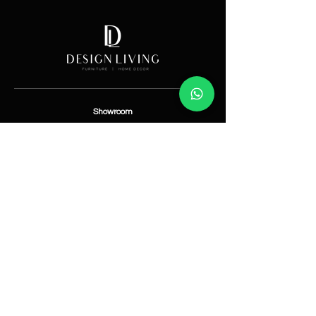
Showroom
Av. Lope de Vega 82, Santo Domingo, República
Dominicana
Contáctanos
​T:
(829) 535-9000
W:
(829) 535-9000
info@designlivingrd.com
Categorías
Nuevos
Mobiliario
Accesorios
Iluminación