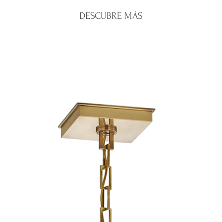
Santo Domingo:
e
oferta o personal
DESCUBRE MÁS
Interior del país:
e
Una vez recibido 
Costos de envío:
c
emitiremos el re
Nos aseguramos de 
correspondiente.
mayor cuidado para 
Para iniciar una dev
condiciones.
WhatsApp de la tien