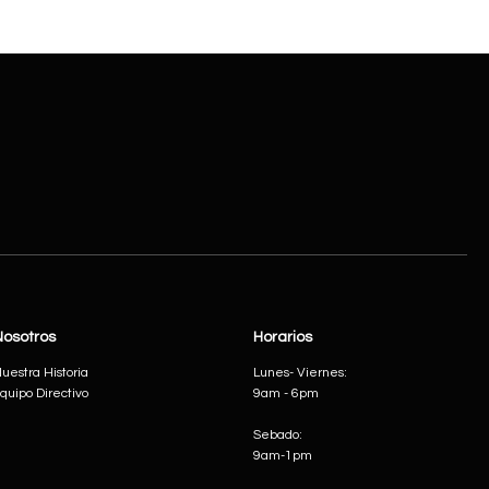
Nosotros
Horarios
uestra Historia
Lunes- Viernes:
quipo Directivo
9am - 6pm
Sebado:
9am-1pm