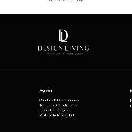
ILLUME 18" LANTERN
Price
Ayuda
Cambios & Devoluciones
N
Términos & Condiciones
E
Envios & Entregas
Política de Privacidad