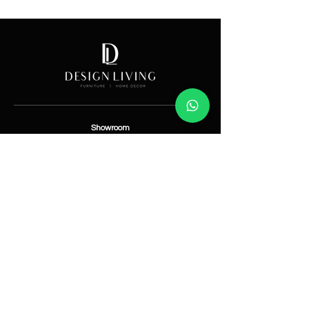
Price
Showroom
Av. Lope de Vega 82, Santo Domingo, República
Dominicana
Contáctanos
​T:
(829) 535-9000
W:
(829) 535-9000
info@designlivingrd.com
Categorías
Nuevos
Mobiliario
Accesorios
Iluminación