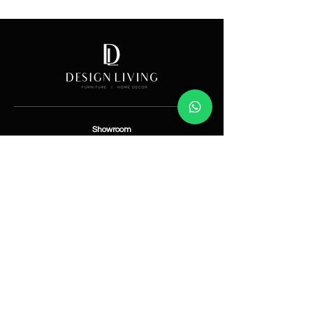
Price
Showroom
Av. Lope de Vega 82, Santo Domingo, República
Dominicana
Contáctanos
​T:
(829) 535-9000
W:
(829) 535-9000
info@designlivingrd.com
Categorías
Nuevos
Mobiliario
Accesorios
Iluminación