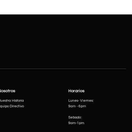
Nosotros
Horarios
uestra Historia
Lunes- Viernes:
quipo Directivo
9am - 6pm
Sebado:
9am-1pm