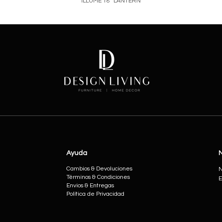
ILLUME 18" LANTERN
Price
Ayuda
Cambios & Devoluciones
N
Términos & Condiciones
E
Envios & Entregas
Política de Privacidad