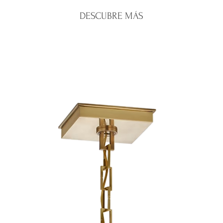
Santo Domingo:
e
oferta o personal
DESCUBRE MÁS
Interior del país:
e
Una vez recibido 
Costos de envío:
c
emitiremos el re
Nos aseguramos de 
correspondiente.
mayor cuidado para 
Para iniciar una dev
condiciones.
WhatsApp de la tien