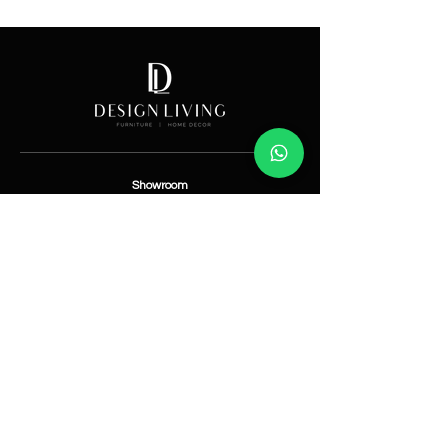
Price
Showroom
Av. Lope de Vega 82, Santo Domingo, República
Dominicana
Contáctanos
​T:
(829) 535-9000
W:
(829) 535-9000
info@designlivingrd.com
Categorías
Nuevos
Mobiliario
Accesorios
Iluminación