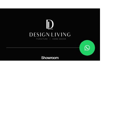
Price
Showroom
Av. Lope de Vega 82, Santo Domingo, República
Dominicana
Contáctanos
​T:
(829) 535-9000
W:
(829) 535-9000
info@designlivingrd.com
Categorías
Nuevos
Mobiliario
Accesorios
Iluminación