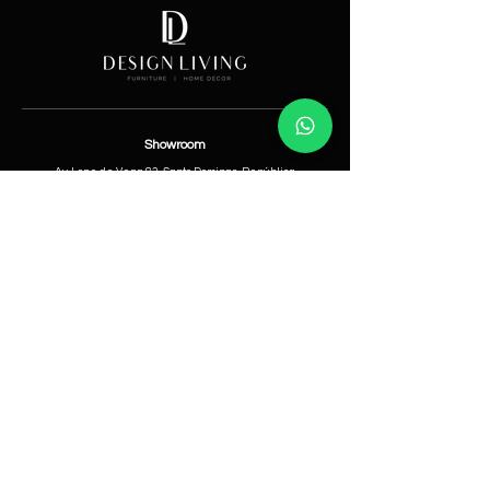
Showroom
Av. Lope de Vega 82, Santo Domingo, República
Dominicana
Contáctanos
​T:
(829) 535-9000
W:
(829) 535-9000
info@designlivingrd.com
Categorías
Nuevos
Mobiliario
Accesorios
Iluminación
Nosotros