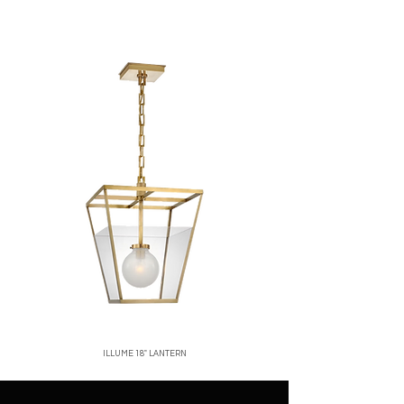
corren por cuenta del cliente.
ubicación, normalmente entre 2 y 5 días
No se aceptan devoluciones de
hábiles.
productos en oferta o personalizados.
Santo Domingo:
entregas rápidas y
Una vez recibido y verificado el
seguras.
producto, emitiremos el reembolso o
Interior del país:
envíos vía mensajería
cambio correspondiente.
confiable.
Para iniciar una devolución, contáctanos
Costos de envío:
calculados al finalizar
a
[correo o WhatsApp de la tienda]
.
tu compra.
Nos aseguramos de empacar cada
producto con el mayor cuidado para que
llegue en perfectas condiciones.
ILLUME 18" LANTERN
Price