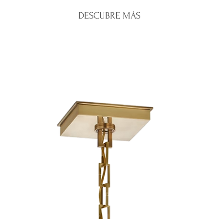
Santo Domingo:
e
oferta o personal
DESCUBRE MÁS
Interior del país:
e
Una vez recibido 
Costos de envío:
c
emitiremos el re
Nos aseguramos de 
correspondiente.
mayor cuidado para 
Para iniciar una dev
condiciones.
WhatsApp de la tien