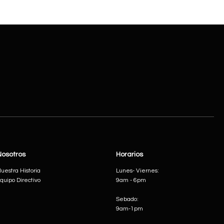
Nosotros
Horarios
uestra Historia
Lunes- Viernes:
quipo Directivo
9am - 6pm
Sebado:
9am-1pm