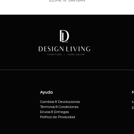
ILLUME 18" LANTERN
Price
Ayuda
Cambios & Devoluciones
N
Términos & Condiciones
E
Envios & Entregas
Política de Privacidad