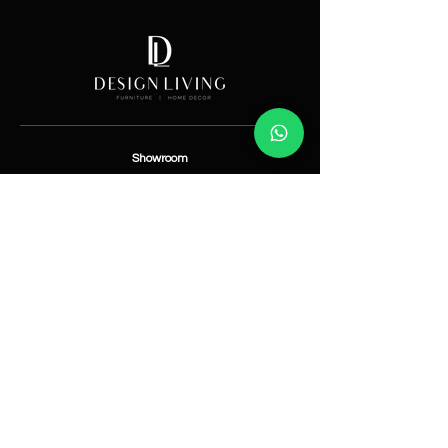
Showroom
Av. Lope de Vega 82, Santo Domingo, República
Dominicana
Contáctanos
​T:
(829) 535-9000
W:
(829) 535-9000
info@designlivingrd.com
Categorías
Nuevos
Mobiliario
Accesorios
Iluminación