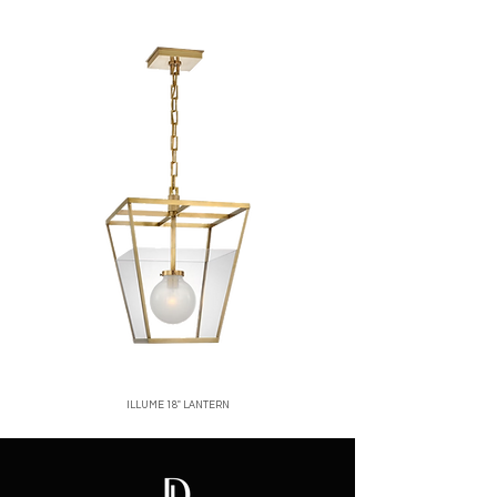
hábiles.
productos en oferta o personalizados.
Santo Domingo:
entregas rápidas y
Una vez recibido y verificado el
seguras.
producto, emitiremos el reembolso o
Interior del país:
envíos vía mensajería
cambio correspondiente.
confiable.
Para iniciar una devolución, contáctanos
Costos de envío:
calculados al finalizar
a
[correo o WhatsApp de la tienda]
.
tu compra.
Nos aseguramos de empacar cada
producto con el mayor cuidado para que
llegue en perfectas condiciones.
ILLUME 18" LANTERN
Price