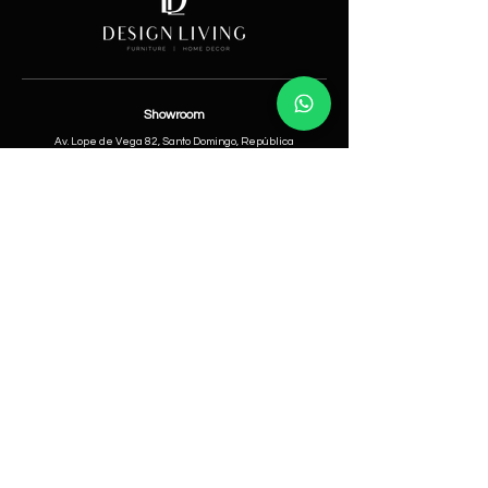
Showroom
Av. Lope de Vega 82, Santo Domingo, República
Dominicana
Contáctanos
​T:
(829) 535-9000
W:
(829) 535-9000
info@designlivingrd.com
Categorías
Nuevos
Mobiliario
Accesorios
Iluminación
Nosotros
Nuestra Historia
Equipo Directivo