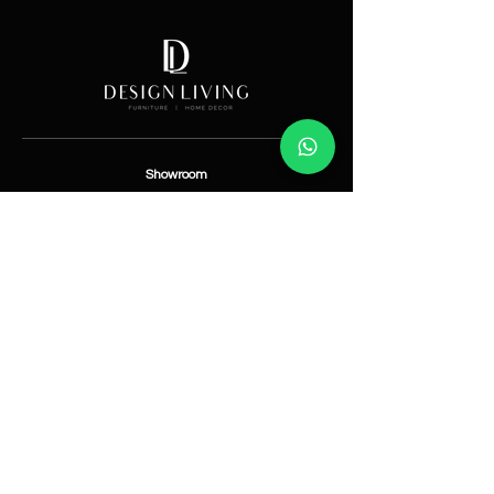
Showroom
Av. Lope de Vega 82, Santo Domingo, República
Dominicana
Contáctanos
​T:
(829) 535-9000
W:
(829) 535-9000
info@designlivingrd.com
Categorías
Nuevos
Mobiliario
Accesorios
Iluminación