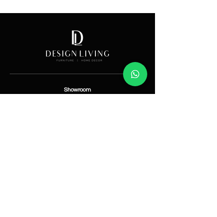
Price
Showroom
Av. Lope de Vega 82, Santo Domingo, República
Dominicana
Contáctanos
​T:
(829) 535-9000
W:
(829) 535-9000
info@designlivingrd.com
Categorías
Nuevos
Mobiliario
Accesorios
Iluminación