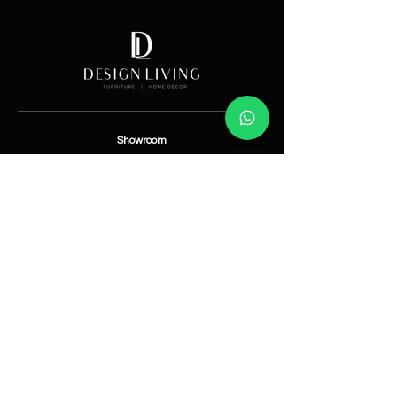
Showroom
Av. Lope de Vega 82, Santo Domingo, República
Dominicana
Contáctanos
​T:
(829) 535-9000
W:
(829) 535-9000
info@designlivingrd.com
Categorías
Nuevos
Mobiliario
Accesorios
Iluminación